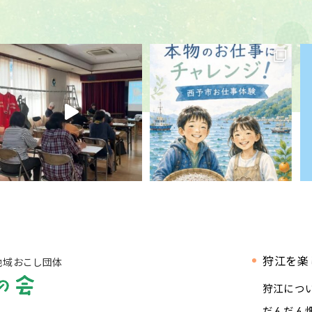
狩江を楽
地域おこし団体
狩江につ
だんだん