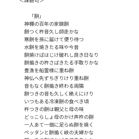
「餅」
神棚の百年の家鏡餅
餅つく杵音久し師走かな
寒餅を孫に届けて便り待つ
水餅を焼きたる味や今昔
餅焼けばはじけ破れし良き日なり
餅搗きの杵さばきたる手取りかな
豊漁を船霊様に重ね餅
神仏へ先ずちぎりけり重ね餅
音もなく餅搗き終わる両隣
餅つきの音も久しく絶えにけり
いつもある冷凍餅の食べき頃
杵つきの餅は親父と母の味
どっこらしょ母のかけ声杵の餅
一人あて一個に足らぬ餅を焼く
ペッタンと餅搗く峡の夫婦かな