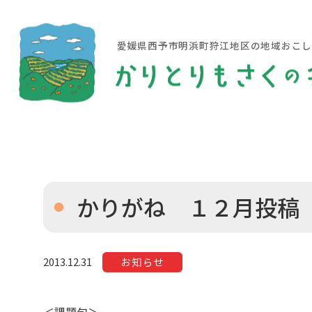
愛媛県西予市明浜町狩江地区の地域おこ
かりがね １２月投稿
2013.12.31
お知らせ
＜課題句＞