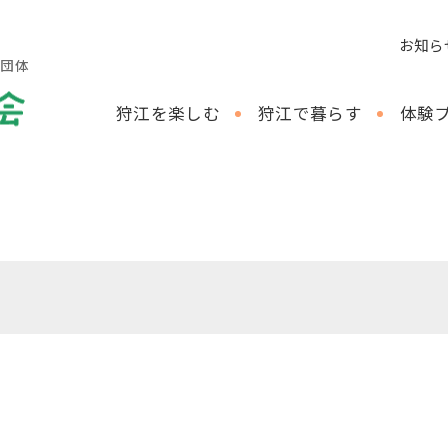
お知ら
し団体
狩江を楽しむ
狩江で暮らす
体験