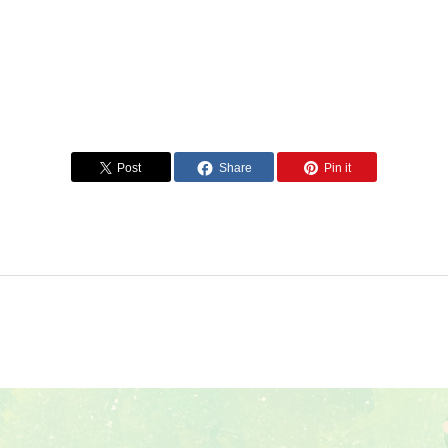
Post
Share
Pin it