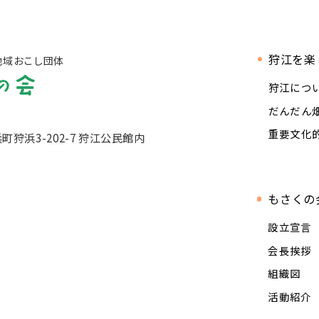
狩江を楽
地域おこし団体
狩江につ
だんだん
重要文化
浜町狩浜3-202-7 狩江公民館内
もさくの
設立宣言
会長挨拶
組織図
活動紹介