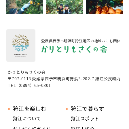
愛媛県西予市明浜町狩江地区の地域おこし団体
かりとりもさくの会
〒797-0113 愛媛県西予市明浜町狩浜3-202-7 狩江公民館内
TEL（0894）65-0301
狩江を楽しむ
狩江で暮らす
狩江について
狩江スポット
だんだん畑ガイド
狩江人紹介