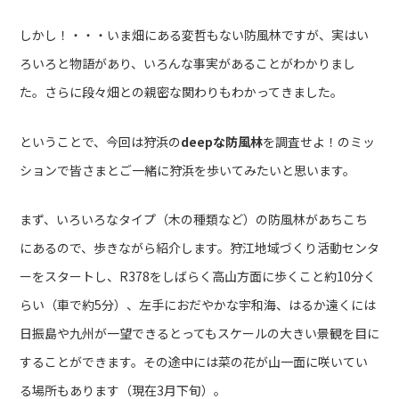
しかし！・・・いま畑にある変哲もない防風林ですが、実はい
ろいろと物語があり、いろんな事実があることがわかりまし
た。さらに段々畑との親密な関わりもわかってきました。
ということで、今回は狩浜の
deepな防風林
を調査せよ！のミッ
ションで皆さまとご一緒に狩浜を歩いてみたいと思います。
まず、いろいろなタイプ（木の種類など）の防風林があちこち
にあるので、歩きながら紹介します。狩江地域づくり活動センタ
ーをスタートし、R378をしばらく高山方面に歩くこと約10分く
らい（車で約5分）、左手におだやかな宇和海、はるか遠くには
日振島や九州が一望できるとってもスケールの大きい景観を目に
することができます。その途中には菜の花が山一面に咲いてい
る場所もあります（現在3月下旬）。