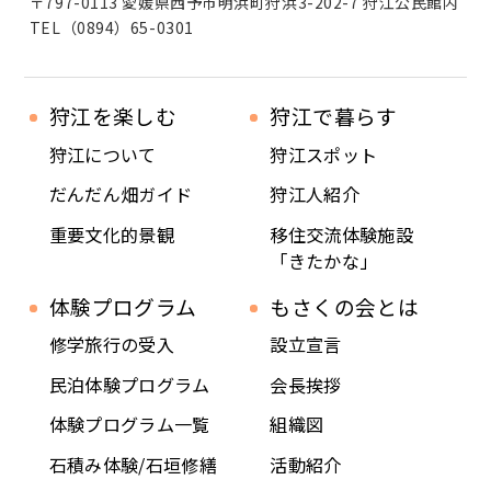
〒797-0113 愛媛県西予市明浜町狩浜3-202-7 狩江公民館内
TEL（0894）65-0301
狩江を楽しむ
狩江で暮らす
狩江について
狩江スポット
だんだん畑ガイド
狩江人紹介
重要文化的景観
移住交流体験施設
「きたかな」
体験プログラム
もさくの会とは
修学旅行の受入
設立宣言
民泊体験プログラム
会長挨拶
体験プログラム一覧
組織図
石積み体験/石垣修繕
活動紹介