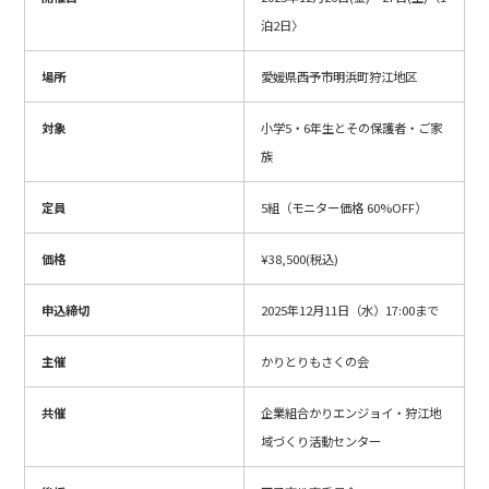
泊2日〉
場所
愛媛県西予市明浜町狩江地区
対象
小学5・6年生とその保護者・ご家
族
定員
5組（モニター価格 60%OFF）
価格
¥38,500(税込)
申込締切
2025年12月11日（水）17:00まで
主催
かりとりもさくの会
共催
企業組合かりエンジョイ・狩江地
域づくり活動センター