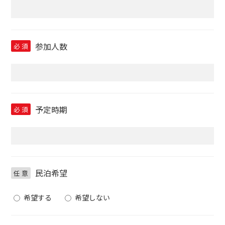
参加人数
必
須
予定時期
必
須
民泊希望
任
意
希望する
希望しない