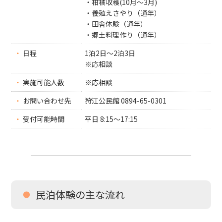
・柑橘収穫(10月～3月)
・養殖えさやり（通年）
・田舎体験（通年）
・郷土料理作り（通年）
・
日程
1泊2日～2泊3日
※応相談
・
実施可能人数
※応相談
・
お問い合わせ先
狩江公民館 0894-65-0301
・
受付可能時間
平日 8:15～17:15
民泊体験の主な流れ