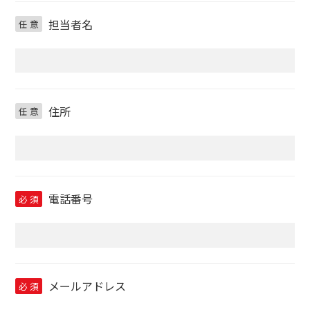
担当者名
任
意
住所
任
意
電話番号
必
須
メールアドレス
必
須