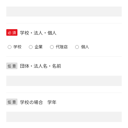
学校・法人・個人
必
須
学校
企業
代理店
個人
団体・法人名・名前
任
意
学校の場合 学年
任
意