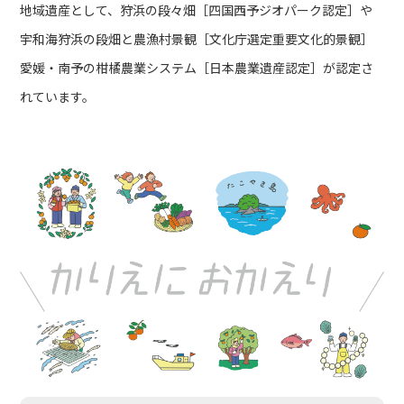
地域遺産として、狩浜の段々畑［四国西予ジオパーク認定］や
宇和海狩浜の段畑と農漁村景観［文化庁選定重要文化的景観］
愛媛・南予の柑橘農業システム［日本農業遺産認定］が認定さ
れています。