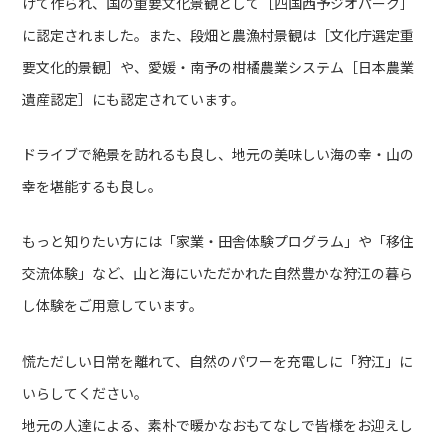
げて作られ、国の重要文化景観として［四国西予ジオパーク］
に認定されました。また、段畑と農漁村景観は［文化庁選定重
要文化的景観］や、愛媛・南予の柑橘農業システム［日本農業
遺産認定］にも認定されています。
ドライブで絶景を訪れるも良し、地元の美味しい海の幸・山の
幸を堪能するも良し。
もっと知りたい方には「家業・田舎体験プログラム」や「移住
交流体験」など、山と海にいただかれた自然豊かな狩江の暮ら
し体験をご用意しています。
慌ただしい日常を離れて、自然のパワーを充電しに「狩江」に
いらしてください。
地元の人達による、素朴で暖かなおもてなしで皆様をお迎えし