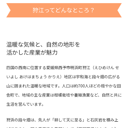
狩江ってどんなところ？
温暖な気候と、自然の地形を
活かした産業が魅力
四国の西南に位置する愛媛県西予市明浜町狩江（えひめけん せ
いよし あけはまちょう かりえ）地区は宇和海と段々畑の広がる
山に囲まれた温暖な地域です。人口は約700人ほどの穏やかな田
舎町で、地域の主な産業は柑橘栽培や養殖漁業など、自然と共に
生活を営んでいます。
狩浜の段々畑は、先人が「耕して天に至る」と石灰岩を積み上