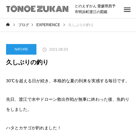
TONOE ZUKAN
とのえずかん 愛媛県西予
市明浜町渡江の図鑑
ブログ
EXPERIENCE
久しぶりの釣り
2021.08.03
NATURE
久しぶりの釣り
30℃を超える日が続き、本格的な夏の到来を実感する毎日です。
先日、渡江で水中ドローン救出作戦が無事に終わった後、魚釣り
をしました。
ハタとカサゴが釣れました！