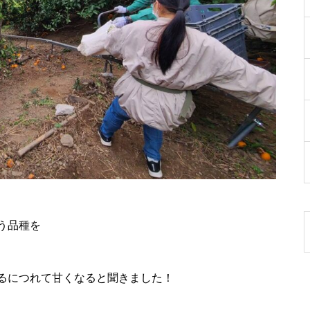
みかんジュース片手に渡江を散
策！
渡江の天気
う品種を
とのえの初夏
るにつれて甘くなると聞きました！