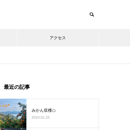
アクセス
ョン
とのえびと
最近の記事
幻の祭り！？
みかん収穫🍊
2024.01.25