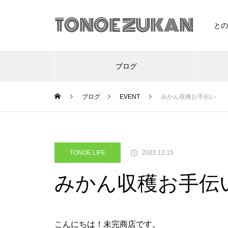
TONOE ZUKAN
との
ブログ
ブログ
EVENT
みかん収穫お手伝い
渡江生活
自然
クロッケー！！
TONOE LIFE
2022.12.15
みかん収穫お手伝
こんにちは！未完商店です。