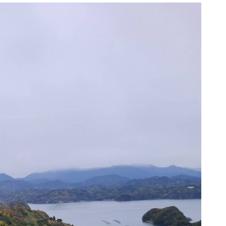
春の気配
ネキの旅 ～新鮮な海の幸を味
わう～
糖度16.2度！