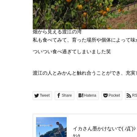
歌舞伎メイク！
畑から見える渡江の湾
私も食べてみて、育った場所や個体によって味
ついつい食べ過ぎてしまいました笑
渡江の人とみかんと触れ合うことができ、充実
他大学の学生と交流しまし
た！！
Tweet
Share
Hatena
Pocket
R
渡江で動画撮影！！
イカさん墨かけないで( ﾉД`)ｼ
ｸｼｸ…