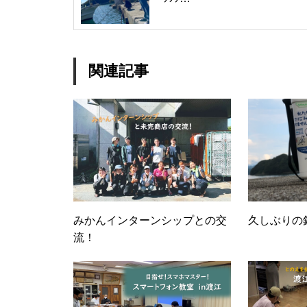
関連記事
SUIJIで夏休み充実！！
お歳暮商品 販売スタート🎁
みかんインターンシップとの交
久しぶりの
流！
ＣＭ撮影