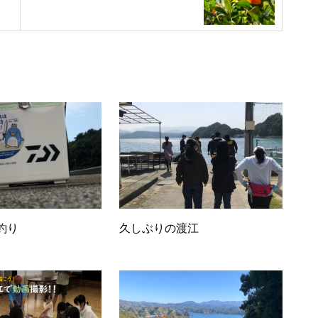
自転車イベント企画中！？
オンラインショップ 一時休業
中🙇‍♀️
釣り
久しぶりの渡江
CM大賞、撮影打ち合わせ！