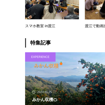
スマホ教室 in渡江
渡江で動画
オンラインショップについての
ご案内
特集記事
EXPERIENCE
イカさん墨かけないで( ﾉД`)ｼｸｼ
ｸ…
2024.01.25
みかん収穫🍊
「とのえびと」－稲垣信章さん