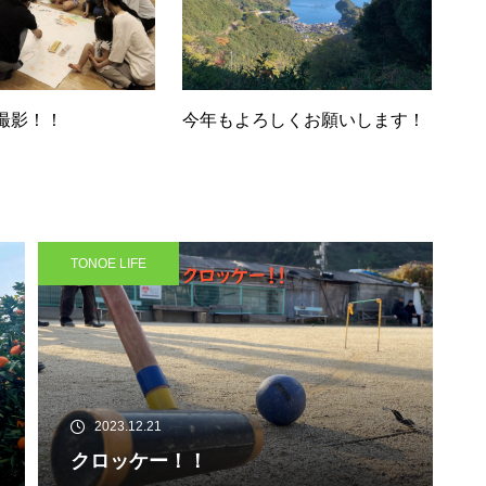
撮影！！
今年もよろしくお願いします！
新コーナー『 とのえびと 』開
始！！
TONOE LIFE
自転車イベント企画中！？
2023.12.21
クロッケー！！
「 とのえびと 」- 西村助広さん