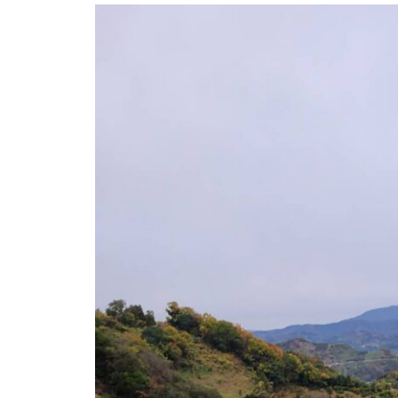
とのえのみかん畑
ネキの旅～山の幸を求めて～
新商品開発中……♪