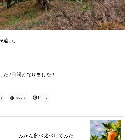
歌舞伎くずし
が違い、
した2日間となりました！
柳井川ちいきとの交流！！
SS
feedly
Pin it
新商品開発の打ち合わせ！
みかん食べ比べしてみた！