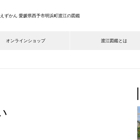
えずかん 愛媛県西予市明浜町渡江の図鑑
オンラインショップ
渡江図鑑とは
グルメ
体験
イベント
インフォメーシ
グランドゴルフ！
い